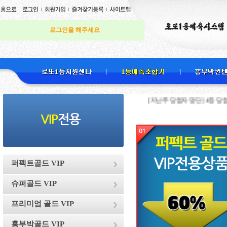
로그인을 해주세요
[지난주 당첨자 명단] 4등 당첨 천하무적
퍼펙트골드 VIP
슈퍼골드 VIP
프리미엄 골드 VIP
흥부박골드 VIP